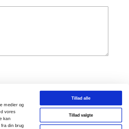
Tillad alle
ale medier og
ed vores
Tillad valgte
re kan
fra din brug