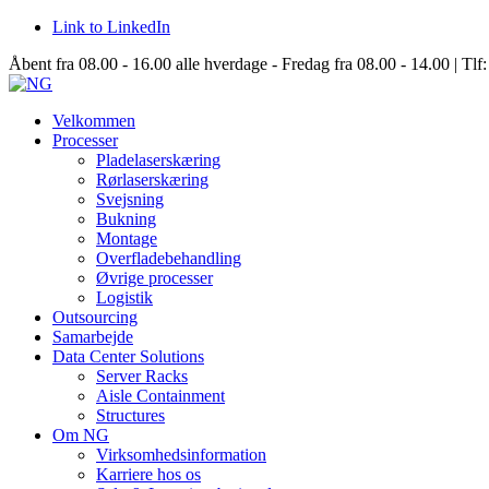
Link to LinkedIn
Åbent fra 08.00 - 16.00 alle hverdage - Fredag fra 08.00 - 14.00 | Tlf
Velkommen
Processer
Pladelaserskæring
Rørlaserskæring
Svejsning
Bukning
Montage
Overfladebehandling
Øvrige processer
Logistik
Outsourcing
Samarbejde
Data Center Solutions
Server Racks
Aisle Containment
Structures
Om NG
Virksomhedsinformation
Karriere hos os