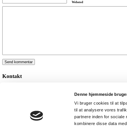
Websted
Kontakt
NG Metal
Ørnevej 12
Denne hjemmeside bruger
dk – 7860 Spøttrup
Tlf: +45 97 56 42 11
Vi bruger cookies til at til
Mail:
ng@ng-dk.com
til at analysere vores tra
CVR: 16669792
partnere inden for sociale
© Copyright - NG Metal A/S
kombinere disse data med a