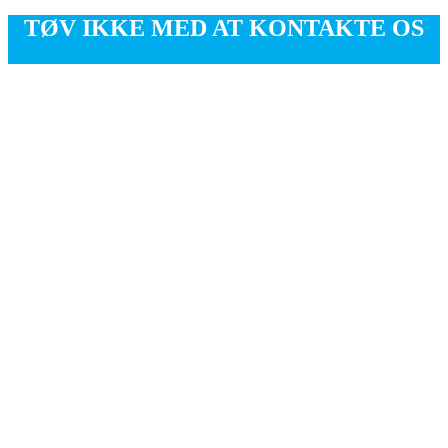
TØV IKKE MED AT KONTAKTE OS
Har du spørgsmål angående svejsning eller har du brug for et tilbud,
så tøv ikke med at kontakte os. Vi sidder klar til at vejlede og
rådgive dig med at finde den helt rette løsning.
Kontakt os her
Follow a manual added link
Follow a manual added link
PLADELASER-
SKÆRING
Follow a manual added link