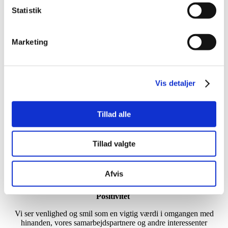
Statistik
I 2020 indtrådte Økonomidirektør Flemming H. Lind og
Salgsdirektør Regner Ditlev Dahl i ejerkredsen.
Værdier
Marketing
Ordentligthed
Vi bygger vores kultur på gensidig respekt i alle vores handlinger,
Vis detaljer
internt og eksternt.
Åbenhed
Tillad alle
Vi er ambitiøse og vælger bevidst at se muligheder i nye situationer,
nye vilkår og opgaver
Tillad valgte
Nysgerrighed
Vi søger ny viden og nye metoder i både det store og det små, for
Afvis
altid at kunne levere den bedste ydelse
Positivitet
Vi ser venlighed og smil som en vigtig værdi i omgangen med
hinanden, vores samarbejdspartnere og andre interessenter