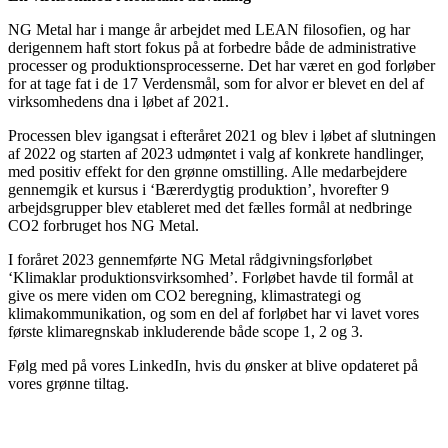
NG Metal har i mange år arbejdet med LEAN filosofien, og har
derigennem haft stort fokus på at forbedre både de administrative
processer og produktionsprocesserne. Det har været en god forløber
for at tage fat i de 17 Verdensmål, som for alvor er blevet en del af
virksomhedens dna i løbet af 2021.
Processen blev igangsat i efteråret 2021 og blev i løbet af slutningen
af 2022 og starten af 2023 udmøntet i valg af konkrete handlinger,
med positiv effekt for den grønne omstilling. Alle medarbejdere
gennemgik et kursus i ‘Bærerdygtig produktion’, hvorefter 9
arbejdsgrupper blev etableret med det fælles formål at nedbringe
CO2 forbruget hos NG Metal.
I foråret 2023 gennemførte NG Metal rådgivningsforløbet
‘Klimaklar produktionsvirksomhed’. Forløbet havde til formål at
give os mere viden om CO2 beregning, klimastrategi og
klimakommunikation, og som en del af forløbet har vi lavet vores
første klimaregnskab inkluderende både scope 1, 2 og 3.
Følg med på vores LinkedIn, hvis du ønsker at blive opdateret på
vores grønne tiltag.