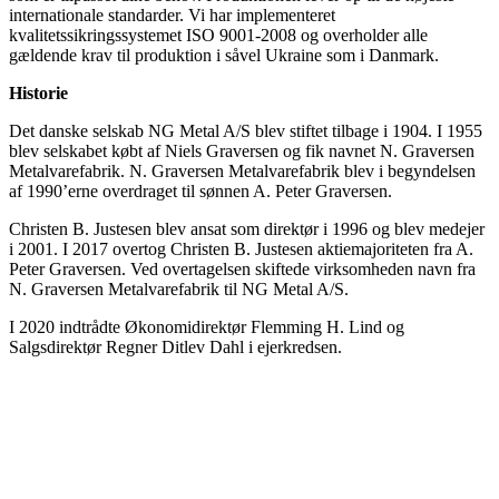
internationale standarder. Vi har implementeret
kvalitetssikringssystemet ISO 9001-2008 og overholder alle
gældende krav til produktion i såvel Ukraine som i Danmark.
Historie
Det danske selskab NG Metal A/S blev stiftet tilbage i 1904. I 1955
blev selskabet købt af Niels Graversen og fik navnet N. Graversen
Metalvarefabrik. N. Graversen Metalvarefabrik blev i begyndelsen
af 1990’erne overdraget til sønnen A. Peter Graversen.
Christen B. Justesen blev ansat som direktør i 1996 og blev medejer
i 2001. I 2017 overtog Christen B. Justesen aktiemajoriteten fra A.
Peter Graversen. Ved overtagelsen skiftede virksomheden navn fra
N. Graversen Metalvarefabrik til NG Metal A/S.
I 2020 indtrådte Økonomidirektør Flemming H. Lind og
Salgsdirektør Regner Ditlev Dahl i ejerkredsen.
Kvalitet
Samarbejde
Løsninger