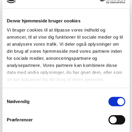
A. Peter Graversen
Denne hjemmeside bruger cookies
Niels Graversens søn A.Peter Graversen overtog
Vi bruger cookies til at tilpasse vores indhold og
virksomheden i begyndelsen af 1990’erne.
annoncer, til at vise dig funktioner til sociale medier og til
at analysere vores trafik. Vi deler også oplysninger om
Christen B. Justesen
din brug af vores hjemmeside med vores partnere inden
Christen B. Justesen ansættes som direktør i 1996. I 2001
for sociale medier, annonceringspartnere og
starter generationsskiftet og Christen B. Justesen bliver
analysepartnere. Vores partnere kan kombinere disse
aktionær. Virksomheden skifter navn til NG Metal A/S.
data med andre oplysninger, du har givet dem, eller som
de har indsamlet fra din brug af deres tjenester.
1996
Samtykkevalg
Nødvendig
2020
Præferencer
Flemming H. Lind og Regner Ditlev Dahl