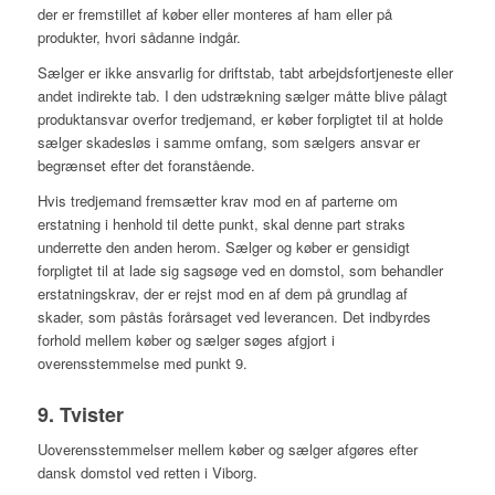
der er fremstillet af køber eller monteres af ham eller på
produkter, hvori sådanne indgår.
Sælger er ikke ansvarlig for driftstab, tabt arbejdsfortjeneste eller
andet indirekte tab. I den udstrækning sælger måtte blive pålagt
produktansvar overfor tredjemand, er køber forpligtet til at holde
sælger skadesløs i samme omfang, som sælgers ansvar er
begrænset efter det foranstående.
Hvis tredjemand fremsætter krav mod en af parterne om
erstatning i henhold til dette punkt, skal denne part straks
underrette den anden herom. Sælger og køber er gensidigt
forpligtet til at lade sig sagsøge ved en domstol, som behandler
erstatningskrav, der er rejst mod en af dem på grundlag af
skader, som påstås forårsaget ved leverancen. Det indbyrdes
forhold mellem køber og sælger søges afgjort i
overensstemmelse med punkt 9.
9. Tvister
Uoverensstemmelser mellem køber og sælger afgøres efter
dansk domstol ved retten i Viborg.