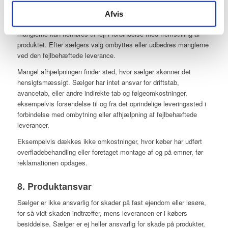
Sælger er i øvrigt ansvarlig for mangler, der konstateres og
Afvis
påberåbes inden 6 måneder efter leveringen, i det omfang
manglerne kan henføres til fejl i forbindelse med fremstilling af
produktet. Efter sælgers valg ombyttes eller udbedres manglerne
ved den fejlbehæftede leverance.
Mangel afhjælpningen finder sted, hvor sælger skønner det
hensigtsmæssigt. Sælger har intet ansvar for driftstab,
avancetab, eller andre indirekte tab og følgeomkostninger,
eksempelvis forsendelse til og fra det oprindelige leveringssted i
forbindelse med ombytning eller afhjælpning af fejlbehæftede
leverancer.
Eksempelvis dækkes ikke omkostninger, hvor køber har udført
overfladebehandling eller foretaget montage af og på emner, før
reklamationen opdages.
8. Produktansvar
Sælger er ikke ansvarlig for skader på fast ejendom eller løsøre,
for så vidt skaden indtræffer, mens leverancen er i købers
besiddelse. Sælger er ej heller ansvarlig for skade på produkter,