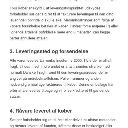
Hvis køber er skyld i, at leveringstidspunktet udskydes,
forbeholder sælger sig ret til at fakturere leveringen til den dato
leveringen oprindelig skulle ske. Meromkostninger som følge af
købers forsinkelse betales af køber. Hindrer force majeure (*) eller
lignende aftalens opfyldelse mere end 6 måneder, kan begge
parter annullere aftalen.
3. Leveringssted og forsendelse
Alle varer leveres Ex works incoterms 2000. Hvis der er aftalt
fragt, vil der, medmindre andet er aftalt, sendes ufranko med
normalt Danske Fragtmænd til den leveringsadresse, der er
angivet på ordrebekræftelsen. Paller, rammer og anden
nødvendig emballage faktureres til køber. Denne emballage kan
efter aftale leveres tilbage og vil blive krediteret til gældende
satser.
4. Råvare leveret af køber
Sælger forbeholder sig ret til helt eller delvis at afvise materialer
og råvarer leveret af kunden, såfremt disse er beskadiget eller