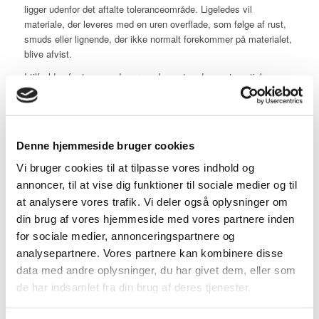
ligger udenfor det aftalte toleranceområde. Ligeledes vil
materiale, der leveres med en uren overflade, som følge af rust,
smuds eller lignende, der ikke normalt forekommer på materialet,
blive afvist.
I tilfælde af, at emner der er produceret ved en automatisk
proces, senere kasseres, af grunde, der kan henføres til mangler
eller fejl ved udgangsmaterialet, skal køber afholde alle
fremstillingsomkostninger, herunder også for de kasserede
emner. Som eksempel vil spild og kasserede emner i
Denne hjemmeside bruger cookies
produktionen, fremstillet af råvarer leveret af køber, være for
købers risiko.
Vi bruger cookies til at tilpasse vores indhold og
annoncer, til at vise dig funktioner til sociale medier og til
5. Godkendelser og afprøvning
at analysere vores trafik. Vi deler også oplysninger om
din brug af vores hjemmeside med vores partnere inden
Med mindre andet er skriftlig aftalt, er det købers ansvar, at de
for sociale medier, annonceringspartnere og
leverede produkter overholder gældende regler og foreskrifter.
Kræves der specielle afprøvninger eller godkendelser, er disse
analysepartnere. Vores partnere kan kombinere disse
ikke inkluderet i leveringsomfanget, medmindre dette fremgår af
data med andre oplysninger, du har givet dem, eller som
tilbud og ordrebekræftelse.
de har indsamlet fra din brug af deres tjenester.
6. Betaling