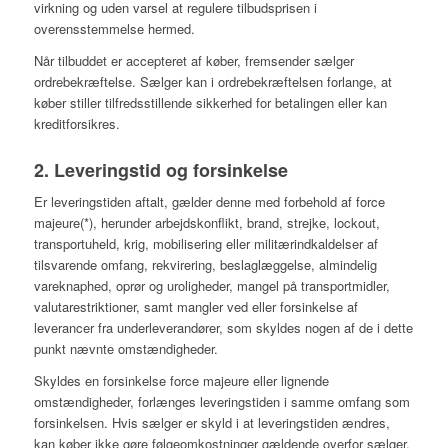
virkning og uden varsel at regulere tilbudsprisen i
overensstemmelse hermed.
Når tilbuddet er accepteret af køber, fremsender sælger
ordrebekræftelse. Sælger kan i ordrebekræftelsen forlange, at
køber stiller tilfredsstillende sikkerhed for betalingen eller kan
kreditforsikres.
2. Leveringstid og forsinkelse
Er leveringstiden aftalt, gælder denne med forbehold af force
majeure(*), herunder arbejdskonflikt, brand, strejke, lockout,
transportuheld, krig, mobilisering eller militærindkaldelser af
tilsvarende omfang, rekvirering, beslaglæggelse, almindelig
vareknaphed, oprør og uroligheder, mangel på transportmidler,
valutarestriktioner, samt mangler ved eller forsinkelse af
leverancer fra underleverandører, som skyldes nogen af de i dette
punkt nævnte omstændigheder.
Skyldes en forsinkelse force majeure eller lignende
omstændigheder, forlænges leveringstiden i samme omfang som
forsinkelsen. Hvis sælger er skyld i at leveringstiden ændres,
kan køber ikke gøre følgeomkostninger gældende overfor sælger.