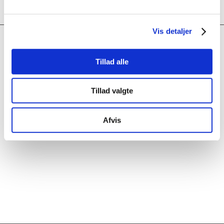
Vis detaljer
KONTAKT
Tillad alle
NG Metal
Ørnevej 12
dk – 7860 Spøttrup
Tillad valgte
Tlf: +45 97 56 42 11
Mail:
ng@ng-dk.com
CVR: 16669792
Afvis