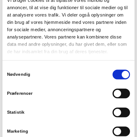
Vi bruger cookies til at tilpasse vores indhold og
annoncer, til at vise dig funktioner til sociale medier og til
*
E-mail
at analysere vores trafik. Vi deler også oplysninger om
din brug af vores hjemmeside med vores partnere inden
for sociale medier, annonceringspartnere og
Websted
analysepartnere. Vores partnere kan kombinere disse
data med andre oplysninger, du har givet dem, eller som
de har indsamlet fra din brug af deres tjenester.
*
Kommentar
Samtykkevalg
Nødvendig
Præferencer
Statistik
Marketing