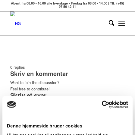
Åbent fra 08.00 - 16.00 alle hverdage - Fredag fra 08.00 - 14.00 | Tlf: (+45)
97 56 42 11
0
replies
Skriv en kommentar
Want to join the discussion?
Feel free to contribute!
Skriv et svar
Din e-mailadresse vil ikke blive publiceret.
Krævede felter er
markeret med
*
*
Navn
Denne hjemmeside bruger cookies