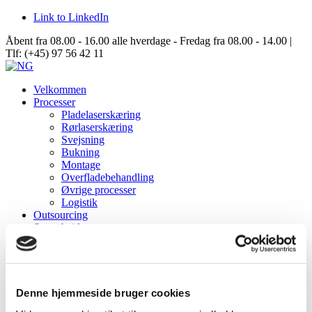
Link to LinkedIn
Åbent fra 08.00 - 16.00 alle hverdage - Fredag fra 08.00 - 14.00 |
Tlf: (+45) 97 56 42 11
Velkommen
Processer
Pladelaserskæring
Rørlaserskæring
Svejsning
Bukning
Montage
Overfladebehandling
Øvrige processer
Logistik
Outsourcing
Samarbejde
Data Center Solutions
Server Racks
Aisle Containment
Structures
Om NG
Denne hjemmeside bruger cookies
Virksomhedsinformation