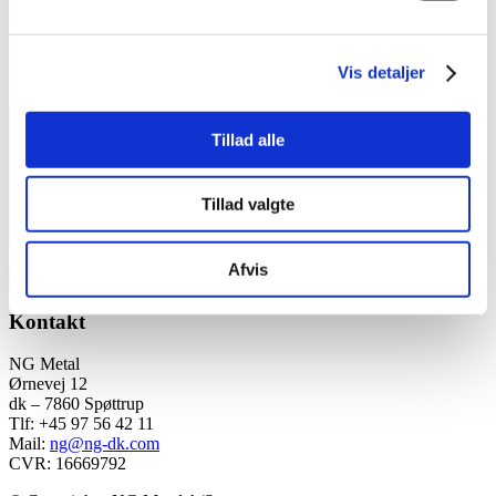
E-mail
*
Websted
Vis detaljer
Kommentar
*
Tillad alle
Tillad valgte
Afvis
Kontakt
NG Metal
Ørnevej 12
dk – 7860 Spøttrup
Tlf: +45 97 56 42 11
Mail:
ng@ng-dk.com
CVR: 16669792