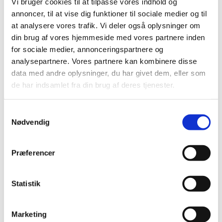
Vi bruger cookies til at tilpasse vores indhold og
Karriere hos os
Salg & Leveringsbetingelser
annoncer, til at vise dig funktioner til sociale medier og til
Kontakt
at analysere vores trafik. Vi deler også oplysninger om
Kontakt os
din brug af vores hjemmeside med vores partnere inden
Team NG
for sociale medier, annonceringspartnere og
Søg
analysepartnere. Vores partnere kan kombinere disse
Menu
Menu
data med andre oplysninger, du har givet dem, eller som
de har indsamlet fra din brug af deres tjenester.
0
replies
Samtykkevalg
Skriv en kommentar
Nødvendig
Want to join the discussion?
Feel free to contribute!
Præferencer
Skriv et svar
Statistik
Din e-mailadresse vil ikke blive publiceret.
Krævede felter er
markeret med
*
Navn
*
Marketing