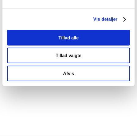
Vis detaljer
KONTAKT
Tillad alle
NG Metal
Ørnevej 12
dk – 7860 Spøttrup
Tillad valgte
Tlf: +45 97 56 42 11
Mail:
ng@ng-dk.com
CVR: 16669792
Afvis