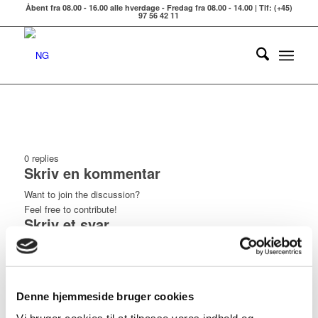
Åbent fra 08.00 - 16.00 alle hverdage - Fredag fra 08.00 - 14.00 | Tlf: (+45)
97 56 42 11
0
replies
Skriv en kommentar
Want to join the discussion?
Feel free to contribute!
Skriv et svar
Din e-mailadresse vil ikke blive publiceret.
Krævede felter er
markeret med
*
*
Navn
Denne hjemmeside bruger cookies