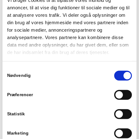
Vi bruger cookies til at tilpasse vores indhold og
annoncer, til at vise dig funktioner til sociale medier og til
*
E-mail
at analysere vores trafik. Vi deler også oplysninger om
din brug af vores hjemmeside med vores partnere inden
for sociale medier, annonceringspartnere og
Websted
analysepartnere. Vores partnere kan kombinere disse
data med andre oplysninger, du har givet dem, eller som
de har indsamlet fra din brug af deres tjenester.
*
Kommentar
Samtykkevalg
Nødvendig
Præferencer
Statistik
Marketing