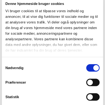
Denne hjemmeside bruger cookies
Vi bruger cookies til at tilpasse vores indhold og
Kontakt
annoncer, til at vise dig funktioner til sociale medier og til
at analysere vores trafik. Vi deler også oplysninger om
din brug af vores hjemmeside med vores partnere inden
Søg
Menu
Menu
for sociale medier, annonceringspartnere og
analysepartnere. Vores partnere kan kombinere disse
data med andre oplysninger, du har givet dem, eller som
de har indsamlet fra din brug af deres tjenester.
0
replies
Skriv en kommentar
Samtykkevalg
Nødvendig
Want to join the discussion?
Feel free to contribute!
Præferencer
Skriv et svar
Din e-mailadresse vil ikke blive publiceret.
Krævede felter
Statistik
er markeret med
*