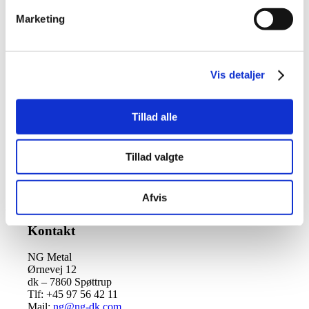
Navn
*
Marketing
E-mail
*
Websted
Vis detaljer
Kommentar
*
Tillad alle
Tillad valgte
Afvis
Kontakt
NG Metal
Ørnevej 12
dk – 7860 Spøttrup
Tlf: +45 97 56 42 11
Mail:
ng@ng-dk.com