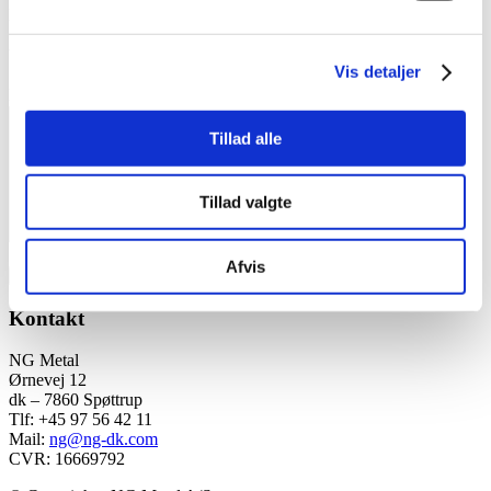
E-mail
*
Websted
Vis detaljer
Kommentar
*
Tillad alle
Tillad valgte
Afvis
Kontakt
NG Metal
Ørnevej 12
dk – 7860 Spøttrup
Tlf: +45 97 56 42 11
Mail:
ng@ng-dk.com
CVR: 16669792