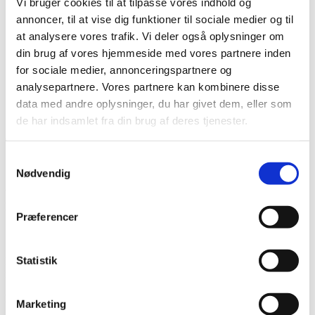
Vi bruger cookies til at tilpasse vores indhold og
Karriere hos os
Salg & Leveringsbetingelser
annoncer, til at vise dig funktioner til sociale medier og til
Kontakt
at analysere vores trafik. Vi deler også oplysninger om
Kontakt os
din brug af vores hjemmeside med vores partnere inden
Team NG
for sociale medier, annonceringspartnere og
Søg
analysepartnere. Vores partnere kan kombinere disse
Menu
Menu
data med andre oplysninger, du har givet dem, eller som
de har indsamlet fra din brug af deres tjenester.
0
replies
Samtykkevalg
Skriv en kommentar
Nødvendig
Want to join the discussion?
Feel free to contribute!
Præferencer
Skriv et svar
Statistik
Din e-mailadresse vil ikke blive publiceret.
Krævede felter er
markeret med
*
Navn
*
Marketing