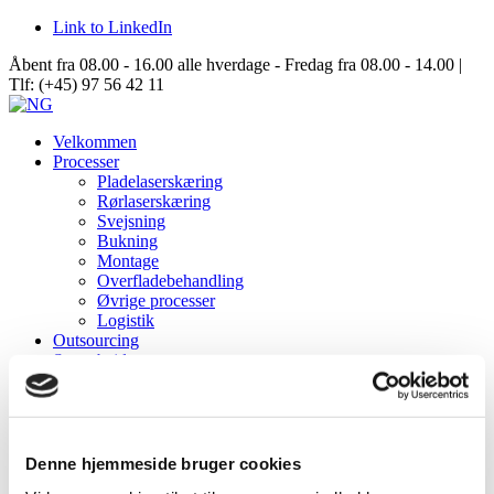
Link to LinkedIn
Åbent fra 08.00 - 16.00 alle hverdage - Fredag fra 08.00 - 14.00 |
Tlf: (+45) 97 56 42 11
Velkommen
Processer
Pladelaserskæring
Rørlaserskæring
Svejsning
Bukning
Montage
Overfladebehandling
Øvrige processer
Logistik
Outsourcing
Samarbejde
Data Center Solutions
Server Racks
Aisle Containment
Structures
Om NG
Denne hjemmeside bruger cookies
Virksomhedsinformation