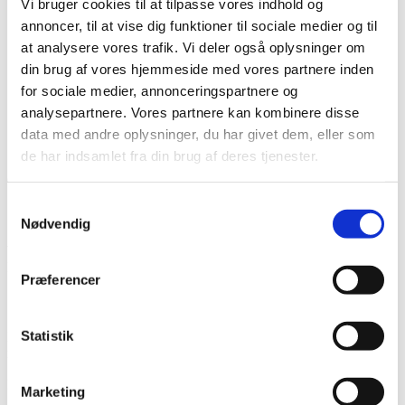
Vi bruger cookies til at tilpasse vores indhold og
Karriere hos os
Salg & Leveringsbetingelser
annoncer, til at vise dig funktioner til sociale medier og til
Kontakt
at analysere vores trafik. Vi deler også oplysninger om
Kontakt os
din brug af vores hjemmeside med vores partnere inden
Team NG
for sociale medier, annonceringspartnere og
Søg
analysepartnere. Vores partnere kan kombinere disse
Menu
Menu
data med andre oplysninger, du har givet dem, eller som
de har indsamlet fra din brug af deres tjenester.
0
replies
Samtykkevalg
Skriv en kommentar
Nødvendig
Want to join the discussion?
Feel free to contribute!
Præferencer
Skriv et svar
Statistik
Din e-mailadresse vil ikke blive publiceret.
Krævede felter er
markeret med
*
Navn
*
Marketing