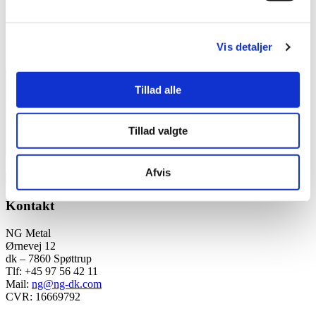
E-mail
*
Websted
Vis detaljer
Kommentar
*
Tillad alle
Tillad valgte
Afvis
Kontakt
NG Metal
Ørnevej 12
dk – 7860 Spøttrup
Tlf: +45 97 56 42 11
Mail:
ng@ng-dk.com
CVR: 16669792