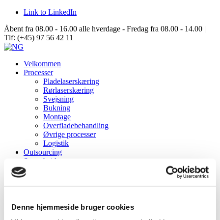
Link to LinkedIn
Åbent fra 08.00 - 16.00 alle hverdage - Fredag fra 08.00 - 14.00 |
Tlf: (+45) 97 56 42 11
Velkommen
Processer
Pladelaserskæring
Rørlaserskæring
Svejsning
Bukning
Montage
Overfladebehandling
Øvrige processer
Logistik
Outsourcing
Samarbejde
Data Center Solutions
Server Racks
Aisle Containment
Structures
Om NG
Denne hjemmeside bruger cookies
Virksomhedsinformation