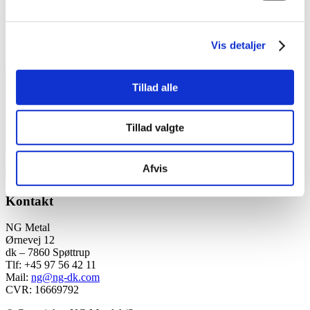
E-mail
*
Websted
Vis detaljer
Kommentar
*
Tillad alle
Tillad valgte
Afvis
Kontakt
NG Metal
Ørnevej 12
dk – 7860 Spøttrup
Tlf: +45 97 56 42 11
Mail:
ng@ng-dk.com
CVR: 16669792