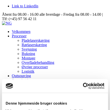
Link to LinkedIn
Åbent fra 08.00 - 16.00 alle hverdage - Fredag fra 08.00 - 14.00 |
Tlf: (+45) 97 56 42 11
Velkommen
Processer
Pladelaserskæring
Rørlaserskæring
Svejsning
Bukning
Montage
Overfladebehandling
Øvrige processer
Logistik
Outsourcing
Samarbejde
Data Center Solutions
Server Racks
Aisle Containment
Structures
Om NG
Denne hjemmeside bruger cookies
Virksomhedsinformation