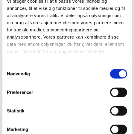
Vi bruger cookies til at tilpasse vores indhold og
Karriere hos os
Salg & Leveringsbetingelser
annoncer, til at vise dig funktioner til sociale medier og til
Kontakt
at analysere vores trafik. Vi deler også oplysninger om
Kontakt os
din brug af vores hjemmeside med vores partnere inden
Team NG
for sociale medier, annonceringspartnere og
Søg
analysepartnere. Vores partnere kan kombinere disse
Menu
Menu
data med andre oplysninger, du har givet dem, eller som
de har indsamlet fra din brug af deres tjenester.
0
replies
Samtykkevalg
Skriv en kommentar
Nødvendig
Want to join the discussion?
Feel free to contribute!
Præferencer
Skriv et svar
Statistik
Din e-mailadresse vil ikke blive publiceret.
Krævede felter er
markeret med
*
Navn
*
Marketing