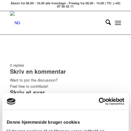
Åbent fra 08.00 - 16.00 alle hverdage - Fredag fra 08.00 - 14.00 | Tlf: (+45)
97 56 42 11
0
replies
Skriv en kommentar
Want to join the discussion?
Feel free to contribute!
Skriv et svar
Din e-mailadresse vil ikke blive publiceret.
Krævede felter er
markeret med
*
*
Navn
Denne hjemmeside bruger cookies