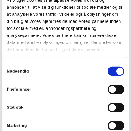
Vi bruger cookies til at tilpasse vores indhold og
annoncer, til at vise dig funktioner til sociale medier og til
*
E-mail
at analysere vores trafik. Vi deler også oplysninger om
din brug af vores hjemmeside med vores partnere inden
for sociale medier, annonceringspartnere og
Websted
analysepartnere. Vores partnere kan kombinere disse
data med andre oplysninger, du har givet dem, eller som
de har indsamlet fra din brug af deres tjenester.
*
Kommentar
Samtykkevalg
Nødvendig
Præferencer
Statistik
Marketing