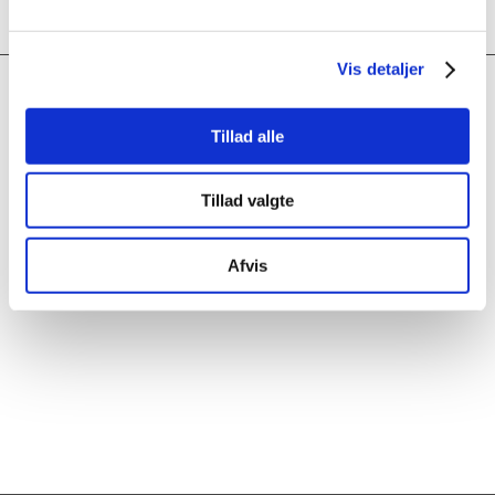
Vis detaljer
KONTAKT
Tillad alle
NG Metal
Ørnevej 12
dk – 7860 Spøttrup
Tillad valgte
Tlf: +45 97 56 42 11
Mail:
ng@ng-dk.com
CVR: 16669792
Afvis