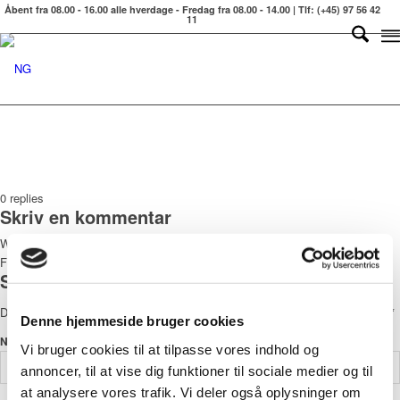
Åbent fra 08.00 - 16.00 alle hverdage - Fredag fra 08.00 - 14.00 | Tlf: (+45) 97 56 42
11
0
replies
Skriv en kommentar
Want to join the discussion?
Feel free to contribute!
Skriv et svar
Din e-mailadresse vil ikke blive publiceret.
Krævede felter er markeret med
*
Denne hjemmeside bruger cookies
*
Navn
Vi bruger cookies til at tilpasse vores indhold og
annoncer, til at vise dig funktioner til sociale medier og til
at analysere vores trafik. Vi deler også oplysninger om