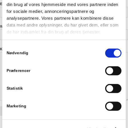
*
E-mail
din brug af vores hjemmeside med vores partnere inden
for sociale medier, annonceringspartnere og
analysepartnere. Vores partnere kan kombinere disse
data med andre oplysninger, du har givet dem, eller som
Websted
de har indsamlet fra din brug af deres tjenester.
Samtykkevalg
*
Kommentar
Nødvendig
Præferencer
Statistik
Marketing