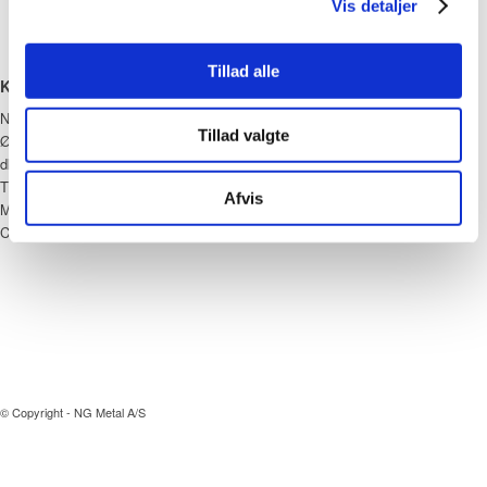
Vis detaljer
Tillad alle
KONTAKT
NG Metal
Tillad valgte
Ørnevej 12
dk – 7860 Spøttrup
Tlf: +45 97 56 42 11
Afvis
Mail:
ng@ng-dk.com
CVR: 16669792
© Copyright - NG Metal A/S