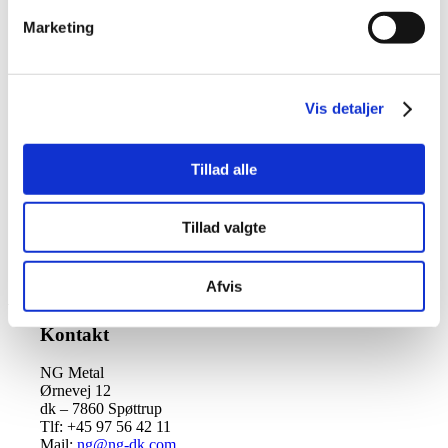
Navn
*
Marketing
E-mail
*
Websted
Vis detaljer
Kommentar
*
Tillad alle
Tillad valgte
Afvis
Kontakt
NG Metal
Ørnevej 12
dk – 7860 Spøttrup
Tlf: +45 97 56 42 11
Mail:
ng@ng-dk.com