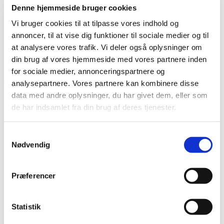
Denne hjemmeside bruger cookies
Vi bruger cookies til at tilpasse vores indhold og
Kontakt
annoncer, til at vise dig funktioner til sociale medier og til
at analysere vores trafik. Vi deler også oplysninger om
din brug af vores hjemmeside med vores partnere inden
Søg
Menu
Menu
for sociale medier, annonceringspartnere og
analysepartnere. Vores partnere kan kombinere disse
data med andre oplysninger, du har givet dem, eller som
de har indsamlet fra din brug af deres tjenester.
0
replies
Skriv en kommentar
Samtykkevalg
Nødvendig
Want to join the discussion?
Feel free to contribute!
Præferencer
Skriv et svar
Din e-mailadresse vil ikke blive publiceret.
Krævede felter
Statistik
er markeret med
*