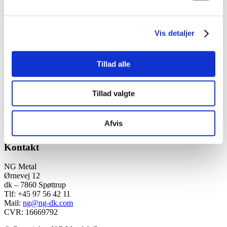
E-mail
*
Websted
Vis detaljer
Kommentar
*
Tillad alle
Tillad valgte
Afvis
Kontakt
NG Metal
Ørnevej 12
dk – 7860 Spøttrup
Tlf: +45 97 56 42 11
Mail:
ng@ng-dk.com
CVR: 16669792