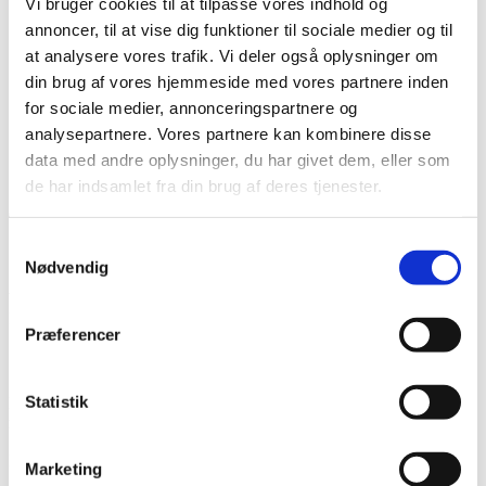
Vi bruger cookies til at tilpasse vores indhold og
Karriere hos os
Salg & Leveringsbetingelser
annoncer, til at vise dig funktioner til sociale medier og til
Kontakt
at analysere vores trafik. Vi deler også oplysninger om
Kontakt os
din brug af vores hjemmeside med vores partnere inden
Team NG
for sociale medier, annonceringspartnere og
Søg
analysepartnere. Vores partnere kan kombinere disse
Menu
Menu
data med andre oplysninger, du har givet dem, eller som
de har indsamlet fra din brug af deres tjenester.
0
replies
Samtykkevalg
Skriv en kommentar
Nødvendig
Want to join the discussion?
Feel free to contribute!
Præferencer
Skriv et svar
Statistik
Din e-mailadresse vil ikke blive publiceret.
Krævede felter er
markeret med
*
Navn
*
Marketing