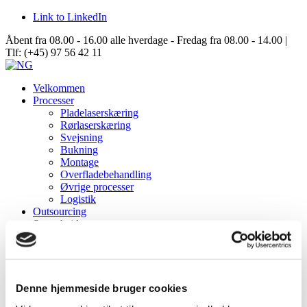
Link to LinkedIn
Åbent fra 08.00 - 16.00 alle hverdage - Fredag fra 08.00 - 14.00 |
Tlf: (+45) 97 56 42 11
Velkommen
Processer
Pladelaserskæring
Rørlaserskæring
Svejsning
Bukning
Montage
Overfladebehandling
Øvrige processer
Logistik
Outsourcing
Samarbejde
Data Center Solutions
Server Racks
Aisle Containment
Structures
Om NG
Denne hjemmeside bruger cookies
Virksomhedsinformation