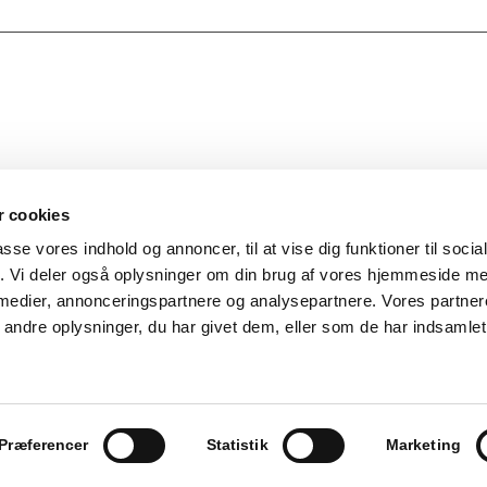
 cookies
passe vores indhold og annoncer, til at vise dig funktioner til soci
fik. Vi deler også oplysninger om din brug af vores hjemmeside m
 medier, annonceringspartnere og analysepartnere. Vores partne
ndre oplysninger, du har givet dem, eller som de har indsamlet 
Præferencer
Statistik
Marketing