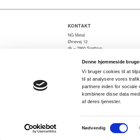
KONTAKT
NG Metal
Ørnevej 12
dk – 7860 Spøttrup
Tlf: +45 97 56 42 11
Mail:
ng@ng-dk.com
Denne hjemmeside bruger
CVR: 16669792
Vi bruger cookies til at til
til at analysere vores tra
partnere inden for sociale
kombinere disse data med a
© Copyright - NG Metal A/S
af deres tjenester.
Samtykkevalg
Nødvendig