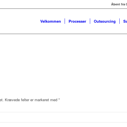
Åbent fra 0
Velkommen
Processer
Outsourcing
S
et.
Krævede felter er markeret med
*