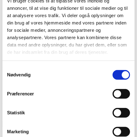
Vi bruger cookies til at tilpasse vores indhold og
annoncer, til at vise dig funktioner til sociale medier og til
Kontakt
at analysere vores trafik. Vi deler også oplysninger om
din brug af vores hjemmeside med vores partnere inden
for sociale medier, annonceringspartnere og
Søg
analysepartnere. Vores partnere kan kombinere disse
Menu
Menu
data med andre oplysninger, du har givet dem, eller som
de har indsamlet fra din brug af deres tjenester.
0
Samtykkevalg
Nødvendig
REPLIES
Skriv en kommentar
Præferencer
Want to join the discussion?
Feel free to contribute!
Statistik
Navn
*
Marketing
E-mail
*