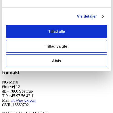
Websted
Vis detaljer
Tillad alle
Tillad valgte
Afvis
Kontakt
NG Metal
Ørnevej 12
dk – 7860 Spøttrup
Tlf: +45 97 56 42 11
Mail:
ng@ng-dk.com
CVR: 16669792