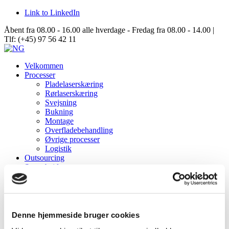
Link to LinkedIn
Åbent fra 08.00 - 16.00 alle hverdage - Fredag fra 08.00 - 14.00 |
Tlf: (+45) 97 56 42 11
Velkommen
Processer
Pladelaserskæring
Rørlaserskæring
Svejsning
Bukning
Montage
Overfladebehandling
Øvrige processer
Logistik
Outsourcing
Samarbejde
Data Center Solutions
Server Racks
Aisle Containment
Structures
Om NG
Denne hjemmeside bruger cookies
Virksomhedsinformation