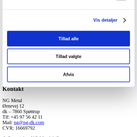
E-mail
*
Websted
Vis detaljer
Kommentar
*
Tillad alle
Tillad valgte
Afvis
Kontakt
NG Metal
Ørnevej 12
dk – 7860 Spøttrup
Tlf: +45 97 56 42 11
Mail:
ng@ng-dk.com
CVR: 16669792