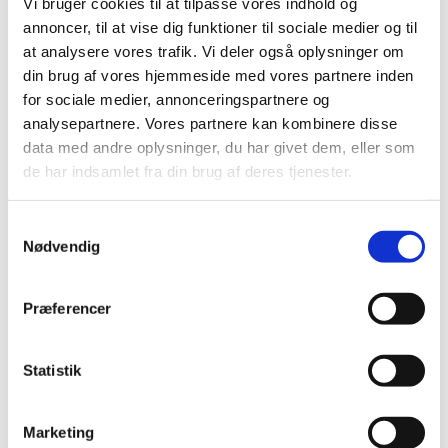
Vi bruger cookies til at tilpasse vores indhold og
Karriere hos os
Salg & Leveringsbetingelser
annoncer, til at vise dig funktioner til sociale medier og til
Kontakt
at analysere vores trafik. Vi deler også oplysninger om
Kontakt os
din brug af vores hjemmeside med vores partnere inden
Team NG
for sociale medier, annonceringspartnere og
Søg
analysepartnere. Vores partnere kan kombinere disse
Menu
Menu
data med andre oplysninger, du har givet dem, eller som
de har indsamlet fra din brug af deres tjenester.
0
replies
Samtykkevalg
Skriv en kommentar
Nødvendig
Want to join the discussion?
Feel free to contribute!
Præferencer
Skriv et svar
Statistik
Din e-mailadresse vil ikke blive publiceret.
Krævede felter er
markeret med
*
Navn
*
Marketing