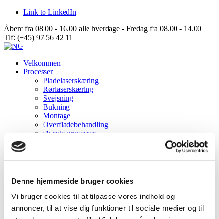
Link to LinkedIn
Åbent fra 08.00 - 16.00 alle hverdage - Fredag fra 08.00 - 14.00 |
Tlf: (+45) 97 56 42 11
Velkommen
Processer
Pladelaserskæring
Rørlaserskæring
Svejsning
Bukning
Montage
Overfladebehandling
Øvrige processer
Logistik
Outsourcing
Samarbejde
Data Center Solutions
Server Racks
Denne hjemmeside bruger cookies
Aisle Containment
Structures
Vi bruger cookies til at tilpasse vores indhold og
Om NG
annoncer, til at vise dig funktioner til sociale medier og til
Virksomhedsinformation