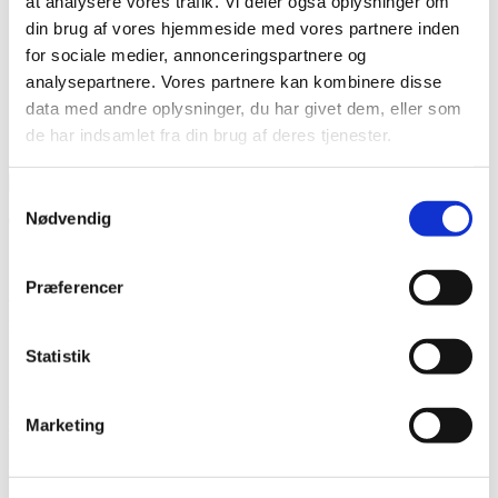
at analysere vores trafik. Vi deler også oplysninger om
Karriere hos os
Salg & Leveringsbetingelser
din brug af vores hjemmeside med vores partnere inden
Kontakt
for sociale medier, annonceringspartnere og
Kontakt os
analysepartnere. Vores partnere kan kombinere disse
Team NG
data med andre oplysninger, du har givet dem, eller som
Søg
de har indsamlet fra din brug af deres tjenester.
Menu
Menu
Samtykkevalg
Nødvendig
0
replies
Skriv en kommentar
Præferencer
Want to join the discussion?
Feel free to contribute!
Statistik
Skriv et svar
Din e-mailadresse vil ikke blive publiceret.
Krævede felter er
Marketing
markeret med
*
Navn
*