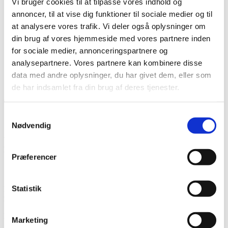
Vi bruger cookies til at tilpasse vores indhold og
annoncer, til at vise dig funktioner til sociale medier og til
Kontakt
at analysere vores trafik. Vi deler også oplysninger om
din brug af vores hjemmeside med vores partnere inden
for sociale medier, annonceringspartnere og
Søg
analysepartnere. Vores partnere kan kombinere disse
Menu
Menu
data med andre oplysninger, du har givet dem, eller som
de har indsamlet fra din brug af deres tjenester.
0
replies
Samtykkevalg
Skriv en kommentar
Nødvendig
Want to join the discussion?
Feel free to contribute!
Præferencer
Skriv et svar
Statistik
Din e-mailadresse vil ikke blive publiceret.
Krævede felter er
markeret med
*
Navn
*
Marketing