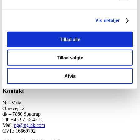
E-mail
*
Websted
Vis detaljer
Kommentar
*
Tillad alle
Tillad valgte
Afvis
Kontakt
NG Metal
Ørnevej 12
dk – 7860 Spøttrup
Tlf: +45 97 56 42 11
Mail:
ng@ng-dk.com
CVR: 16669792