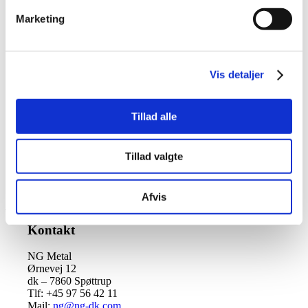
Navn
*
Marketing
E-mail
*
Websted
Vis detaljer
Kommentar
*
Tillad alle
Tillad valgte
Afvis
Kontakt
NG Metal
Ørnevej 12
dk – 7860 Spøttrup
Tlf: +45 97 56 42 11
Mail:
ng@ng-dk.com