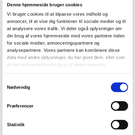
Denne hjemmeside bruger cookies
Vi bruger cookies til at tilpasse vores indhold og
Kontakt
annoncer, til at vise dig funktioner til sociale medier og til
at analysere vores trafik. Vi deler også oplysninger om
din brug af vores hjemmeside med vores partnere inden
Søg
Menu
Menu
for sociale medier, annonceringspartnere og
analysepartnere. Vores partnere kan kombinere disse
data med andre oplysninger, du har givet dem, eller som
de har indsamlet fra din brug af deres tjenester.
0
replies
Skriv en kommentar
Samtykkevalg
Nødvendig
Want to join the discussion?
Feel free to contribute!
Præferencer
Skriv et svar
Din e-mailadresse vil ikke blive publiceret.
Krævede felter
Statistik
er markeret med
*