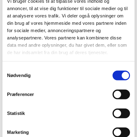
Vi bruger cookies til at tilpasse vores indhold og
Karriere hos os
Salg & Leveringsbetingelser
annoncer, til at vise dig funktioner til sociale medier og til
Kontakt
at analysere vores trafik. Vi deler også oplysninger om
Kontakt os
din brug af vores hjemmeside med vores partnere inden
Team NG
for sociale medier, annonceringspartnere og
Søg
analysepartnere. Vores partnere kan kombinere disse
Menu
Menu
data med andre oplysninger, du har givet dem, eller som
de har indsamlet fra din brug af deres tjenester.
0
replies
Samtykkevalg
Skriv en kommentar
Nødvendig
Want to join the discussion?
Feel free to contribute!
Præferencer
Skriv et svar
Statistik
Din e-mailadresse vil ikke blive publiceret.
Krævede felter er
markeret med
*
Navn
*
Marketing