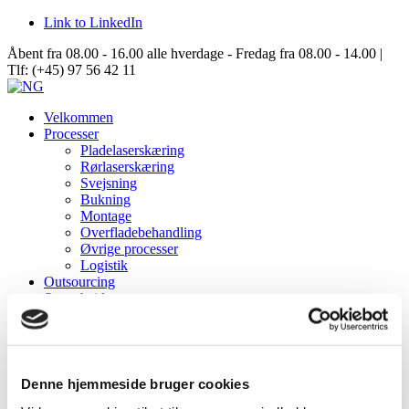
Link to LinkedIn
Åbent fra 08.00 - 16.00 alle hverdage - Fredag fra 08.00 - 14.00 |
Tlf: (+45) 97 56 42 11
Velkommen
Processer
Pladelaserskæring
Rørlaserskæring
Svejsning
Bukning
Montage
Overfladebehandling
Øvrige processer
Logistik
Outsourcing
Samarbejde
Data Center Solutions
Server Racks
Aisle Containment
Structures
Om NG
Denne hjemmeside bruger cookies
Virksomhedsinformation