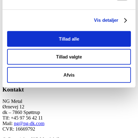
E-mail
*
Websted
Vis detaljer
Kommentar
*
Tillad alle
Tillad valgte
Afvis
Kontakt
NG Metal
Ørnevej 12
dk – 7860 Spøttrup
Tlf: +45 97 56 42 11
Mail:
ng@ng-dk.com
CVR: 16669792