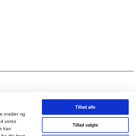
Tillad alle
ale medier og
ed vores
Tillad valgte
re kan
fra din brug