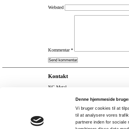
Websted
Kommentar
*
Kontakt
NG Metal
Ørnevej 12
dk – 7860 Spøttrup
Denne hjemmeside bruger
Tlf: +45 97 56 42 11
Mail:
ng@ng-dk.com
Vi bruger cookies til at til
CVR: 16669792
til at analysere vores tra
partnere inden for sociale
© Copyright - NG Metal A/S
kombinere disse data med a