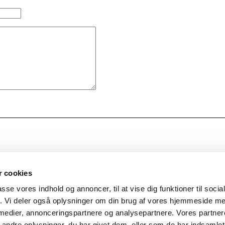
 cookies
passe vores indhold og annoncer, til at vise dig funktioner til soci
fik. Vi deler også oplysninger om din brug af vores hjemmeside m
 medier, annonceringspartnere og analysepartnere. Vores partne
ndre oplysninger, du har givet dem, eller som de har indsamlet 