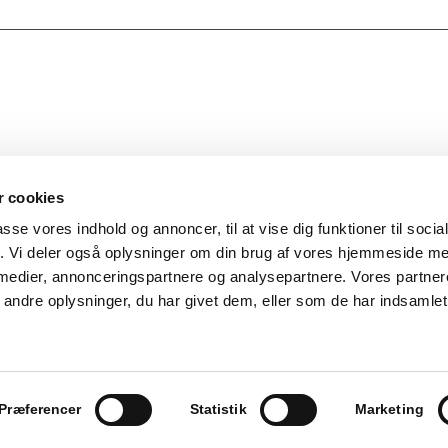
 cookies
passe vores indhold og annoncer, til at vise dig funktioner til soci
fik. Vi deler også oplysninger om din brug af vores hjemmeside m
 medier, annonceringspartnere og analysepartnere. Vores partne
ndre oplysninger, du har givet dem, eller som de har indsamlet 
Præferencer
Statistik
Marketing