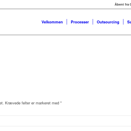
Åbent fra 0
Velkommen
Processer
Outsourcing
S
et.
Krævede felter er markeret med
*