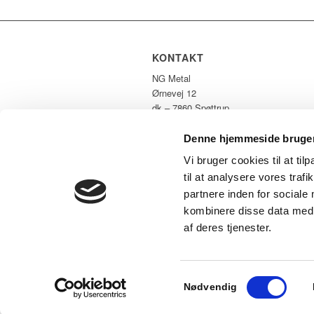
KONTAKT
NG Metal
Ørnevej 12
dk – 7860 Spøttrup
Tlf: +45 97 56 42 11
Mail:
ng@ng-dk.com
Denne hjemmeside bruger
CVR: 16669792
Vi bruger cookies til at til
til at analysere vores tra
partnere inden for sociale
kombinere disse data med a
© Copyright - NG Metal A/S
af deres tjenester.
Samtykkevalg
Nødvendig