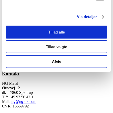
E-mail
*
Websted
Vis detaljer
Kommentar
*
Tillad alle
Tillad valgte
Afvis
Kontakt
NG Metal
Ørnevej 12
dk – 7860 Spøttrup
Tlf: +45 97 56 42 11
Mail:
ng@ng-dk.com
CVR: 16669792