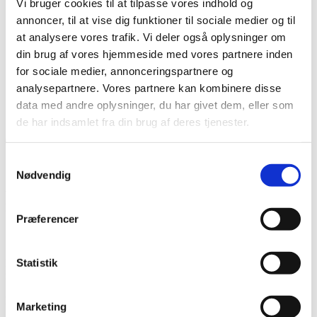
Vi bruger cookies til at tilpasse vores indhold og
Karriere hos os
Salg & Leveringsbetingelser
annoncer, til at vise dig funktioner til sociale medier og til
Kontakt
at analysere vores trafik. Vi deler også oplysninger om
Kontakt os
din brug af vores hjemmeside med vores partnere inden
Team NG
for sociale medier, annonceringspartnere og
Søg
analysepartnere. Vores partnere kan kombinere disse
Menu
Menu
data med andre oplysninger, du har givet dem, eller som
de har indsamlet fra din brug af deres tjenester.
0
replies
Samtykkevalg
Skriv en kommentar
Nødvendig
Want to join the discussion?
Feel free to contribute!
Præferencer
Skriv et svar
Statistik
Din e-mailadresse vil ikke blive publiceret.
Krævede felter er
markeret med
*
Navn
*
Marketing