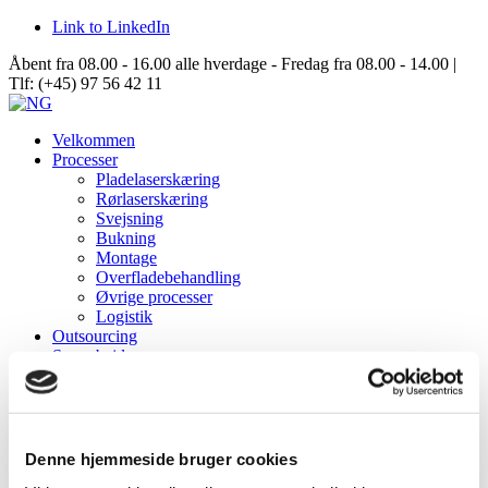
Link to LinkedIn
Åbent fra 08.00 - 16.00 alle hverdage - Fredag fra 08.00 - 14.00 |
Tlf: (+45) 97 56 42 11
Velkommen
Processer
Pladelaserskæring
Rørlaserskæring
Svejsning
Bukning
Montage
Overfladebehandling
Øvrige processer
Logistik
Outsourcing
Samarbejde
Data Center Solutions
Server Racks
Aisle Containment
Structures
Om NG
Denne hjemmeside bruger cookies
Virksomhedsinformation