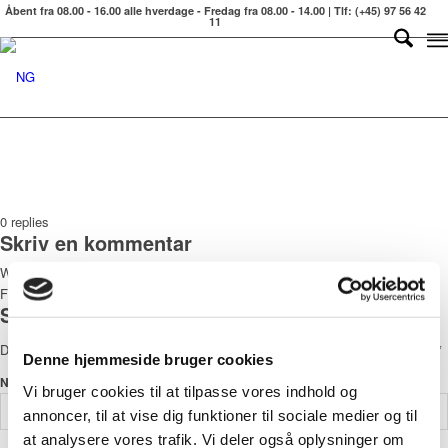
Åbent fra 08.00 - 16.00 alle hverdage - Fredag fra 08.00 - 14.00 | Tlf: (+45) 97 56 42
11
0
replies
Skriv en kommentar
Want to join the discussion?
Feel free to contribute!
Skriv et svar
Din e-mailadresse vil ikke blive publiceret.
Krævede felter er markeret med
*
Denne hjemmeside bruger cookies
*
Navn
Vi bruger cookies til at tilpasse vores indhold og
annoncer, til at vise dig funktioner til sociale medier og til
at analysere vores trafik. Vi deler også oplysninger om