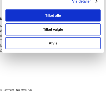
Vis detaljer
Tillad alle
KONTAKT
NG Metal
Tillad valgte
Ørnevej 12
dk – 7860 Spøttrup
Tlf: +45 97 56 42 11
Afvis
Mail:
ng@ng-dk.com
CVR: 16669792
© Copyright - NG Metal A/S