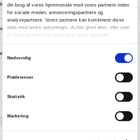
*
E-mail
din brug af vores hjemmeside med vores partnere inden
for sociale medier, annonceringspartnere og
analysepartnere. Vores partnere kan kombinere disse
data med andre oplysninger, du har givet dem, eller som
Websted
de har indsamlet fra din brug af deres tjenester.
Samtykkevalg
*
Kommentar
Nødvendig
Præferencer
Statistik
Marketing