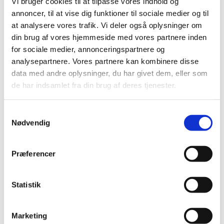
Vi bruger cookies til at tilpasse vores indhold og
annoncer, til at vise dig funktioner til sociale medier og til
Kontakt
at analysere vores trafik. Vi deler også oplysninger om
din brug af vores hjemmeside med vores partnere inden
for sociale medier, annonceringspartnere og
Søg
analysepartnere. Vores partnere kan kombinere disse
Menu
Menu
data med andre oplysninger, du har givet dem, eller som
de har indsamlet fra din brug af deres tjenester.
0
replies
Samtykkevalg
Skriv en kommentar
Nødvendig
Want to join the discussion?
Feel free to contribute!
Præferencer
Skriv et svar
Statistik
Din e-mailadresse vil ikke blive publiceret.
Krævede felter er
markeret med
*
Navn
*
Marketing