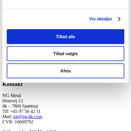
E-mail
*
Websted
Vis detaljer
Kommentar
*
Tillad alle
Tillad valgte
Afvis
Kontakt
NG Metal
Ørnevej 12
dk – 7860 Spøttrup
Tlf: +45 97 56 42 11
Mail:
ng@ng-dk.com
CVR: 16669792